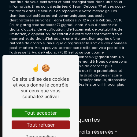
aux fins de vous contacter et sont enregistrées dans un fichier
informatisé. Elles sont destinées à Team Deboss 77 et ses sous-
traitants dans le seul but de répondre à votre message. Les
données collectées seront communiquées aux seuls
destinataires suivants: Team Deboss 77 12 Av. de Rebais, 77510
Bellot garageteamdeboss77@gmail.com. Vous disposez de
droits d’accès, de rectification, d’effacement, de portabilité, de
limitation, d’opposition, de retrait de votre consentement à tout
moment et du droit d’introduire une réclamation auprès d’une
autorité de contrôle, ainsi que d’organiser le sort de vos données
post-mortem. Vous pouvez exercer ces droits par voie postale à
l'adresse 12 Av. de Rebais, 77510 Bellot ou par courrier
électronique à l'adresse garageteamdeboss77@gmail.com. Un
justificatif d'identité pourra vous être demandé. Nous conservons
vos données pendant la période de prise de contact puis
pendant la durée de prescription légale aux fins probatoires et
de gestion des contentieux. Vous avez le droit de vous inscrire
Ce site utilise des cookies
sur la liste d'opposition au démarchage téléphonique, disponible
et vous donne le contrôle
à cette adresse:
Bloctel.gouv.fr
. Consultez le site cnil.fr pour plus
d’informations sur vos droits.
sur ceux que vous
souhaitez activer
Tout accepter
Recherches fréquentes
Tout refuser
©
Vistalid
- 2026 - Tous droits réservés -
Personnaliser