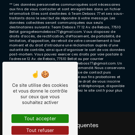
** Les données personnelles communiquées sont nécessaires
aux fins de vous contacter et sont enregistrées dans un fichier
informatisé. Elles sont destinées à Team Deboss 77 et ses sous-
traitants dans le seul but de répondre à votre message. Les
données collectées seront communiquées aux seuls
destinataires suivants: Team Deboss 77 12 Av. de Rebais, 77510
Bellot garageteamdeboss77@gmail.com. Vous disposez de
droits d’accès, de rectification, d’effacement, de portabilité, de
limitation, d’opposition, de retrait de votre consentement à tout
moment et du droit d’introduire une réclamation auprès d’une
autorité de contrôle, ainsi que d’organiser le sort de vos données
post-mortem. Vous pouvez exercer ces droits par voie postale à
l'adresse 12 Av. de Rebais, 77510 Bellot ou par courrier
électronique à l'adresse garageteamdeboss77@gmail.com. Un
justificatif d'identité pourra vous être demandé. Nous conservons
vos données pendant la période de prise de contact puis
pendant la durée de prescription légale aux fins probatoires et
de gestion des contentieux. Vous avez le droit de vous inscrire
Ce site utilise des cookies
sur la liste d'opposition au démarchage téléphonique, disponible
et vous donne le contrôle
à cette adresse:
Bloctel.gouv.fr
. Consultez le site cnil.fr pour plus
d’informations sur vos droits.
sur ceux que vous
souhaitez activer
Tout accepter
Recherches fréquentes
Tout refuser