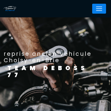
Panneau de gestion des cookies
reprise ancien véhicule
Choisy-en-Brie
TEAM DEBOSS
77