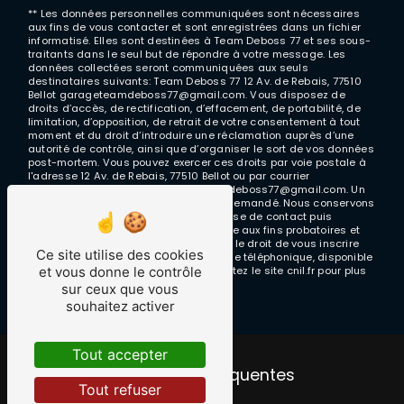
** Les données personnelles communiquées sont nécessaires
aux fins de vous contacter et sont enregistrées dans un fichier
informatisé. Elles sont destinées à Team Deboss 77 et ses sous-
traitants dans le seul but de répondre à votre message. Les
données collectées seront communiquées aux seuls
destinataires suivants: Team Deboss 77 12 Av. de Rebais, 77510
Bellot garageteamdeboss77@gmail.com. Vous disposez de
droits d’accès, de rectification, d’effacement, de portabilité, de
limitation, d’opposition, de retrait de votre consentement à tout
moment et du droit d’introduire une réclamation auprès d’une
autorité de contrôle, ainsi que d’organiser le sort de vos données
post-mortem. Vous pouvez exercer ces droits par voie postale à
l'adresse 12 Av. de Rebais, 77510 Bellot ou par courrier
électronique à l'adresse garageteamdeboss77@gmail.com. Un
justificatif d'identité pourra vous être demandé. Nous conservons
vos données pendant la période de prise de contact puis
pendant la durée de prescription légale aux fins probatoires et
de gestion des contentieux. Vous avez le droit de vous inscrire
Ce site utilise des cookies
sur la liste d'opposition au démarchage téléphonique, disponible
et vous donne le contrôle
à cette adresse:
Bloctel.gouv.fr
. Consultez le site cnil.fr pour plus
d’informations sur vos droits.
sur ceux que vous
souhaitez activer
Tout accepter
Recherches fréquentes
Tout refuser