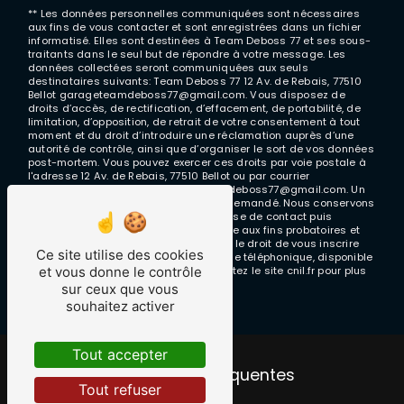
** Les données personnelles communiquées sont nécessaires
aux fins de vous contacter et sont enregistrées dans un fichier
informatisé. Elles sont destinées à Team Deboss 77 et ses sous-
traitants dans le seul but de répondre à votre message. Les
données collectées seront communiquées aux seuls
destinataires suivants: Team Deboss 77 12 Av. de Rebais, 77510
Bellot garageteamdeboss77@gmail.com. Vous disposez de
droits d’accès, de rectification, d’effacement, de portabilité, de
limitation, d’opposition, de retrait de votre consentement à tout
moment et du droit d’introduire une réclamation auprès d’une
autorité de contrôle, ainsi que d’organiser le sort de vos données
post-mortem. Vous pouvez exercer ces droits par voie postale à
l'adresse 12 Av. de Rebais, 77510 Bellot ou par courrier
électronique à l'adresse garageteamdeboss77@gmail.com. Un
justificatif d'identité pourra vous être demandé. Nous conservons
vos données pendant la période de prise de contact puis
pendant la durée de prescription légale aux fins probatoires et
de gestion des contentieux. Vous avez le droit de vous inscrire
Ce site utilise des cookies
sur la liste d'opposition au démarchage téléphonique, disponible
et vous donne le contrôle
à cette adresse:
Bloctel.gouv.fr
. Consultez le site cnil.fr pour plus
d’informations sur vos droits.
sur ceux que vous
souhaitez activer
Tout accepter
Recherches fréquentes
Tout refuser