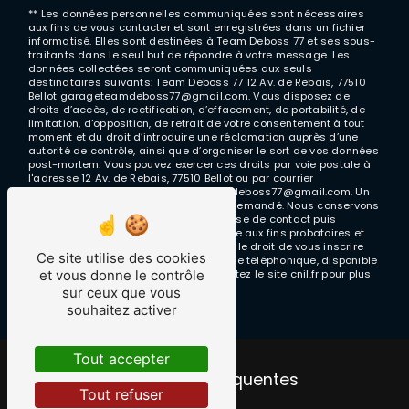
** Les données personnelles communiquées sont nécessaires
aux fins de vous contacter et sont enregistrées dans un fichier
informatisé. Elles sont destinées à Team Deboss 77 et ses sous-
traitants dans le seul but de répondre à votre message. Les
données collectées seront communiquées aux seuls
destinataires suivants: Team Deboss 77 12 Av. de Rebais, 77510
Bellot garageteamdeboss77@gmail.com. Vous disposez de
droits d’accès, de rectification, d’effacement, de portabilité, de
limitation, d’opposition, de retrait de votre consentement à tout
moment et du droit d’introduire une réclamation auprès d’une
autorité de contrôle, ainsi que d’organiser le sort de vos données
post-mortem. Vous pouvez exercer ces droits par voie postale à
l'adresse 12 Av. de Rebais, 77510 Bellot ou par courrier
électronique à l'adresse garageteamdeboss77@gmail.com. Un
justificatif d'identité pourra vous être demandé. Nous conservons
vos données pendant la période de prise de contact puis
pendant la durée de prescription légale aux fins probatoires et
de gestion des contentieux. Vous avez le droit de vous inscrire
Ce site utilise des cookies
sur la liste d'opposition au démarchage téléphonique, disponible
et vous donne le contrôle
à cette adresse:
Bloctel.gouv.fr
. Consultez le site cnil.fr pour plus
d’informations sur vos droits.
sur ceux que vous
souhaitez activer
Tout accepter
Recherches fréquentes
Tout refuser