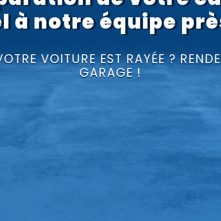
l à notre équipe pr
VOTRE VOITURE EST RAYÉE ? REN
GARAGE !