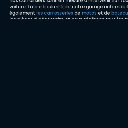
Nos carrossiers sont en mesure d’intervenir sur to
voiture. La particularité de notre garage automobil
également
les carrosseries
de
motos
et de
bateau
les pièces si nécessaire et nous réalisons tous les