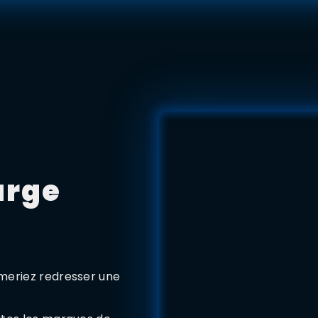
arge
imeriez redresser une