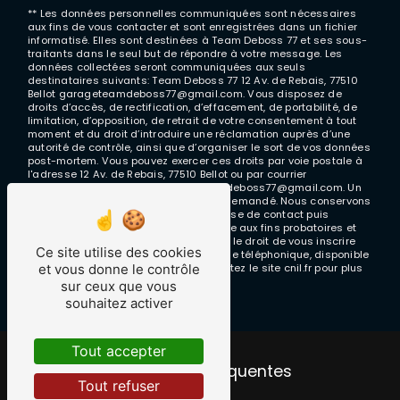
** Les données personnelles communiquées sont nécessaires
aux fins de vous contacter et sont enregistrées dans un fichier
informatisé. Elles sont destinées à Team Deboss 77 et ses sous-
traitants dans le seul but de répondre à votre message. Les
données collectées seront communiquées aux seuls
destinataires suivants: Team Deboss 77 12 Av. de Rebais, 77510
Bellot garageteamdeboss77@gmail.com. Vous disposez de
droits d’accès, de rectification, d’effacement, de portabilité, de
limitation, d’opposition, de retrait de votre consentement à tout
moment et du droit d’introduire une réclamation auprès d’une
autorité de contrôle, ainsi que d’organiser le sort de vos données
post-mortem. Vous pouvez exercer ces droits par voie postale à
l'adresse 12 Av. de Rebais, 77510 Bellot ou par courrier
électronique à l'adresse garageteamdeboss77@gmail.com. Un
justificatif d'identité pourra vous être demandé. Nous conservons
vos données pendant la période de prise de contact puis
pendant la durée de prescription légale aux fins probatoires et
de gestion des contentieux. Vous avez le droit de vous inscrire
Ce site utilise des cookies
sur la liste d'opposition au démarchage téléphonique, disponible
et vous donne le contrôle
à cette adresse:
Bloctel.gouv.fr
. Consultez le site cnil.fr pour plus
d’informations sur vos droits.
sur ceux que vous
souhaitez activer
Tout accepter
Recherches fréquentes
Tout refuser