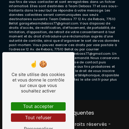
aux fins de vous contacter et sont enregistrées dans un fichier
informatisé. Elles sont destinées à Team Deboss 77 et ses sous-
traitants dans le seul but de répondre à votre message. Les
données collectées seront communiquées aux seuls
destinataires suivants: Team Deboss 77 12 Av. de Rebais, 77510
Bellot garageteamdeboss77@gmail.com. Vous disposez de
droits d’accès, de rectification, d’effacement, de portabilité, de
limitation, d’opposition, de retrait de votre consentement à tout
moment et du droit d’introduire une réclamation auprès d’une
autorité de contrôle, ainsi que d’organiser le sort de vos données
post-mortem. Vous pouvez exercer ces droits par voie postale à
l'adresse 12 Av. de Rebais, 77510 Bellot ou par courrier
électronique à l'adresse garageteamdeboss77@gmail.com. Un
justificatif d'identité pourra vous être demandé. Nous conservons
vos données pendant la période de prise de contact puis
pendant la durée de prescription légale aux fins probatoires et
de gestion des contentieux. Vous avez le droit de vous inscrire
Ce site utilise des cookies
sur la liste d'opposition au démarchage téléphonique, disponible
et vous donne le contrôle
à cette adresse:
Bloctel.gouv.fr
. Consultez le site cnil.fr pour plus
d’informations sur vos droits.
sur ceux que vous
souhaitez activer
Tout accepter
Recherches fréquentes
Tout refuser
©
Vistalid
- 2026 - Tous droits réservés -
Personnaliser