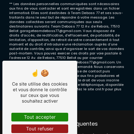
** Les données personnelles communiquées sont nécessaires
aux fins de vous contacter et sont enregistrées dans un fichier
informatisé. Elles sont destinées à Team Deboss 77 et ses sous-
traitants dans le seul but de répondre à votre message. Les
données collectées seront communiquées aux seuls
destinataires suivants: Team Deboss 77 12 Av. de Rebais, 77510
Bellot garageteamdeboss77@gmail.com. Vous disposez de
droits d’accès, de rectification, d’effacement, de portabilité, de
limitation, d’opposition, de retrait de votre consentement à tout
moment et du droit d’introduire une réclamation auprès d’une
autorité de contrôle, ainsi que d’organiser le sort de vos données
post-mortem. Vous pouvez exercer ces droits par voie postale à
l'adresse 12 Av. de Rebais, 77510 Bellot ou par courrier
électronique à l'adresse garageteamdeboss77@gmail.com. Un
justificatif d'identité pourra vous être demandé. Nous conservons
vos données pendant la période de prise de contact puis
pendant la durée de prescription légale aux fins probatoires et
de gestion des contentieux. Vous avez le droit de vous inscrire
Ce site utilise des cookies
sur la liste d'opposition au démarchage téléphonique, disponible
et vous donne le contrôle
à cette adresse:
Bloctel.gouv.fr
. Consultez le site cnil.fr pour plus
d’informations sur vos droits.
sur ceux que vous
souhaitez activer
Tout accepter
Recherches fréquentes
Tout refuser