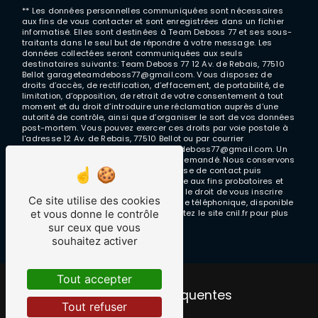
** Les données personnelles communiquées sont nécessaires
aux fins de vous contacter et sont enregistrées dans un fichier
informatisé. Elles sont destinées à Team Deboss 77 et ses sous-
traitants dans le seul but de répondre à votre message. Les
données collectées seront communiquées aux seuls
destinataires suivants: Team Deboss 77 12 Av. de Rebais, 77510
Bellot garageteamdeboss77@gmail.com. Vous disposez de
droits d’accès, de rectification, d’effacement, de portabilité, de
limitation, d’opposition, de retrait de votre consentement à tout
moment et du droit d’introduire une réclamation auprès d’une
autorité de contrôle, ainsi que d’organiser le sort de vos données
post-mortem. Vous pouvez exercer ces droits par voie postale à
l'adresse 12 Av. de Rebais, 77510 Bellot ou par courrier
électronique à l'adresse garageteamdeboss77@gmail.com. Un
justificatif d'identité pourra vous être demandé. Nous conservons
vos données pendant la période de prise de contact puis
pendant la durée de prescription légale aux fins probatoires et
de gestion des contentieux. Vous avez le droit de vous inscrire
Ce site utilise des cookies
sur la liste d'opposition au démarchage téléphonique, disponible
et vous donne le contrôle
à cette adresse:
Bloctel.gouv.fr
. Consultez le site cnil.fr pour plus
d’informations sur vos droits.
sur ceux que vous
souhaitez activer
Tout accepter
Recherches fréquentes
Tout refuser