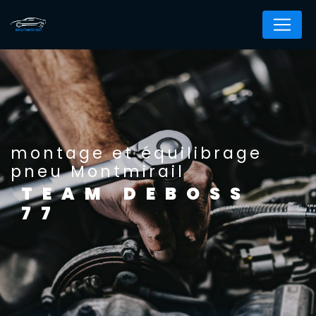
Panneau de gestion des cookies
montage et équilibrage
pneu Montmirail
TEAM DEBOSS
77