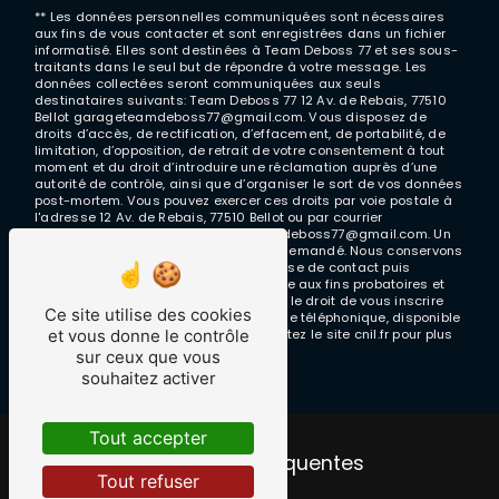
** Les données personnelles communiquées sont nécessaires
aux fins de vous contacter et sont enregistrées dans un fichier
informatisé. Elles sont destinées à Team Deboss 77 et ses sous-
traitants dans le seul but de répondre à votre message. Les
données collectées seront communiquées aux seuls
destinataires suivants: Team Deboss 77 12 Av. de Rebais, 77510
Bellot garageteamdeboss77@gmail.com. Vous disposez de
droits d’accès, de rectification, d’effacement, de portabilité, de
limitation, d’opposition, de retrait de votre consentement à tout
moment et du droit d’introduire une réclamation auprès d’une
autorité de contrôle, ainsi que d’organiser le sort de vos données
post-mortem. Vous pouvez exercer ces droits par voie postale à
l'adresse 12 Av. de Rebais, 77510 Bellot ou par courrier
électronique à l'adresse garageteamdeboss77@gmail.com. Un
justificatif d'identité pourra vous être demandé. Nous conservons
vos données pendant la période de prise de contact puis
pendant la durée de prescription légale aux fins probatoires et
de gestion des contentieux. Vous avez le droit de vous inscrire
Ce site utilise des cookies
sur la liste d'opposition au démarchage téléphonique, disponible
et vous donne le contrôle
à cette adresse:
Bloctel.gouv.fr
. Consultez le site cnil.fr pour plus
d’informations sur vos droits.
sur ceux que vous
souhaitez activer
Tout accepter
Recherches fréquentes
Tout refuser