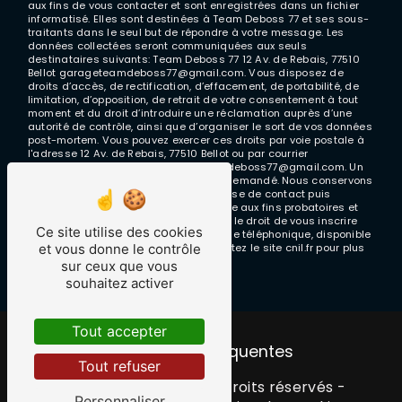
aux fins de vous contacter et sont enregistrées dans un fichier
informatisé. Elles sont destinées à Team Deboss 77 et ses sous-
traitants dans le seul but de répondre à votre message. Les
données collectées seront communiquées aux seuls
destinataires suivants: Team Deboss 77 12 Av. de Rebais, 77510
Bellot garageteamdeboss77@gmail.com. Vous disposez de
droits d’accès, de rectification, d’effacement, de portabilité, de
limitation, d’opposition, de retrait de votre consentement à tout
moment et du droit d’introduire une réclamation auprès d’une
autorité de contrôle, ainsi que d’organiser le sort de vos données
post-mortem. Vous pouvez exercer ces droits par voie postale à
l'adresse 12 Av. de Rebais, 77510 Bellot ou par courrier
électronique à l'adresse garageteamdeboss77@gmail.com. Un
justificatif d'identité pourra vous être demandé. Nous conservons
vos données pendant la période de prise de contact puis
pendant la durée de prescription légale aux fins probatoires et
de gestion des contentieux. Vous avez le droit de vous inscrire
Ce site utilise des cookies
sur la liste d'opposition au démarchage téléphonique, disponible
et vous donne le contrôle
à cette adresse:
Bloctel.gouv.fr
. Consultez le site cnil.fr pour plus
d’informations sur vos droits.
sur ceux que vous
souhaitez activer
Tout accepter
Recherches fréquentes
Tout refuser
©
Vistalid
- 2026 - Tous droits réservés -
Personnaliser