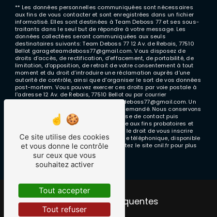
** Les données personnelles communiquées sont nécessaires
aux fins de vous contacter et sont enregistrées dans un fichier
informatisé. Elles sont destinées à Team Deboss 77 et ses sous-
traitants dans le seul but de répondre à votre message. Les
données collectées seront communiquées aux seuls
destinataires suivants: Team Deboss 77 12 Av. de Rebais, 77510
Bellot garageteamdeboss77@gmail.com. Vous disposez de
droits d’accès, de rectification, d’effacement, de portabilité, de
limitation, d’opposition, de retrait de votre consentement à tout
moment et du droit d’introduire une réclamation auprès d’une
autorité de contrôle, ainsi que d’organiser le sort de vos données
post-mortem. Vous pouvez exercer ces droits par voie postale à
l'adresse 12 Av. de Rebais, 77510 Bellot ou par courrier
électronique à l'adresse garageteamdeboss77@gmail.com. Un
justificatif d'identité pourra vous être demandé. Nous conservons
vos données pendant la période de prise de contact puis
pendant la durée de prescription légale aux fins probatoires et
de gestion des contentieux. Vous avez le droit de vous inscrire
Ce site utilise des cookies
sur la liste d'opposition au démarchage téléphonique, disponible
et vous donne le contrôle
à cette adresse:
Bloctel.gouv.fr
. Consultez le site cnil.fr pour plus
d’informations sur vos droits.
sur ceux que vous
souhaitez activer
Tout accepter
Recherches fréquentes
Tout refuser