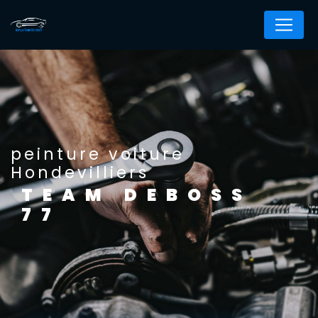
Panneau de gestion des cookies
peinture voiture
Hondevilliers
TEAM DEBOSS
77