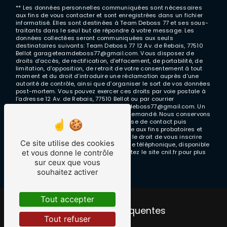
** Les données personnelles communiquées sont nécessaires
aux fins de vous contacter et sont enregistrées dans un fichier
informatisé. Elles sont destinées à Team Deboss 77 et ses sous-
traitants dans le seul but de répondre à votre message. Les
données collectées seront communiquées aux seuls
destinataires suivants: Team Deboss 77 12 Av. de Rebais, 77510
Bellot garageteamdeboss77@gmail.com. Vous disposez de
droits d’accès, de rectification, d’effacement, de portabilité, de
limitation, d’opposition, de retrait de votre consentement à tout
moment et du droit d’introduire une réclamation auprès d’une
autorité de contrôle, ainsi que d’organiser le sort de vos données
post-mortem. Vous pouvez exercer ces droits par voie postale à
l'adresse 12 Av. de Rebais, 77510 Bellot ou par courrier
électronique à l'adresse garageteamdeboss77@gmail.com. Un
justificatif d'identité pourra vous être demandé. Nous conservons
vos données pendant la période de prise de contact puis
pendant la durée de prescription légale aux fins probatoires et
de gestion des contentieux. Vous avez le droit de vous inscrire
Ce site utilise des cookies
sur la liste d'opposition au démarchage téléphonique, disponible
et vous donne le contrôle
à cette adresse:
Bloctel.gouv.fr
. Consultez le site cnil.fr pour plus
d’informations sur vos droits.
sur ceux que vous
souhaitez activer
Tout accepter
Recherches fréquentes
Tout refuser